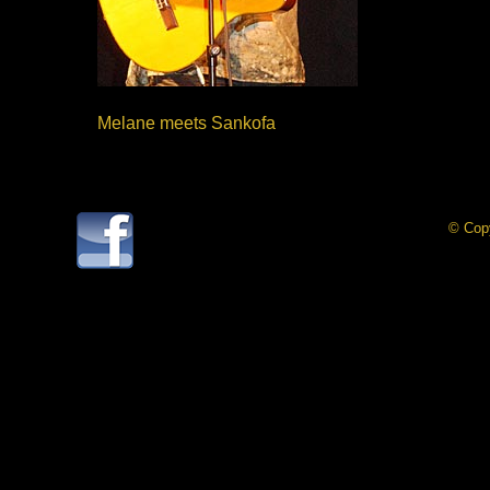
Melane meets Sankofa
21.03.13 Düsseldorf
© Cop