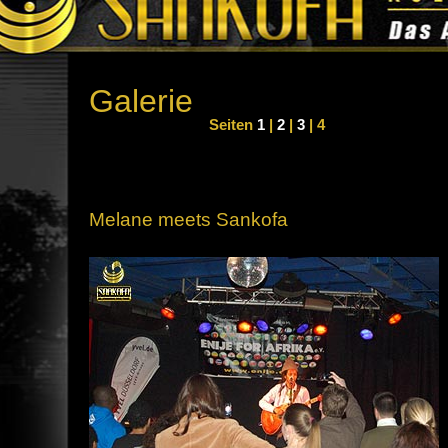
Galerie
Seiten
1
|
2
|
3
| 4
Melane meets Sankofa