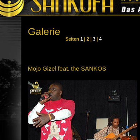
Galerie
Seiten
1
| 2 |
3
|
4
Mojo Gizel feat. the SANKOS